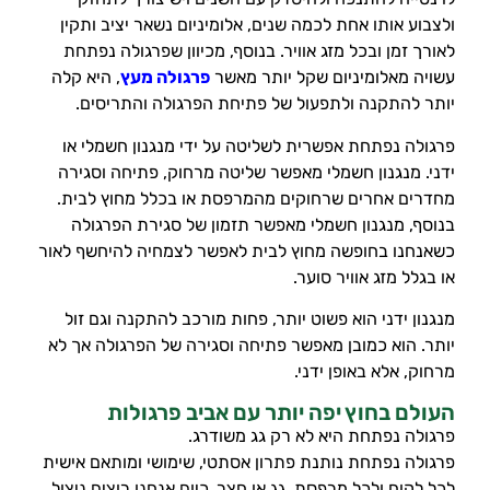
ולצבוע אותו אחת לכמה שנים, אלומיניום נשאר יציב ותקין
לאורך זמן ובכל מזג אוויר. בנוסף, מכיוון שפרגולה נפתחת
עשויה מאלומיניום שקל יותר מאשר
פרגולה מעץ
, היא קלה
יותר להתקנה ולתפעול של פתיחת הפרגולה והתריסים.
פרגולה נפתחת אפשרית לשליטה על ידי מנגנון חשמלי או
ידני. מנגנון חשמלי מאפשר שליטה מרחוק, פתיחה וסגירה
מחדרים אחרים שרחוקים מהמרפסת או בכלל מחוץ לבית.
בנוסף, מנגנון חשמלי מאפשר תזמון של סגירת הפרגולה
כשאנחנו בחופשה מחוץ לבית לאפשר לצמחיה להיחשף לאור
או בגלל מזג אוויר סוער.
מנגנון ידני הוא פשוט יותר, פחות מורכב להתקנה וגם זול
יותר. הוא כמובן מאפשר פתיחה וסגירה של הפרגולה אך לא
מרחוק, אלא באופן ידני.
העולם בחוץ יפה יותר עם אביב פרגולות
פרגולה נפתחת היא לא רק גג משודרג.
פרגולה נפתחת נותנת פתרון אסתטי, שימושי ומותאם אישית
לכל לקוח ולכל מרפסת, גג או חצר. כיום אנחנו רוצים ניצול