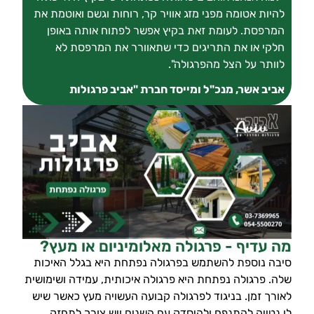
להיות אטומה מפני מזג אוויר קר, רוחות וגשם ואוטמת את
המרפסת. לעומת זאת בקיץ אפשר לפתוח אותה באופן
חלקי או את התריגים כדי שתאוורר את המרפסת לא
לוותר על הצל מהפרגולה".
אביב אשר, מנכ"ל ומייסד חברת "אביב פרגולות
מה עדיף - פרגולה מאלומיניום או מעץ?
סיבה נוספת להשתמש בפרגולה נפתחת היא בגלל האיכות
שלה. פרגולה נפתחת היא פרגולה איכותית, עמידה ושימושית
לאורך זמן. בניגוד לפרגולה קבועה העשויה מעץ כאשר שיש
לו נטייה להתנפח ולהיסדק עם השנים ויש צורך לתחזק