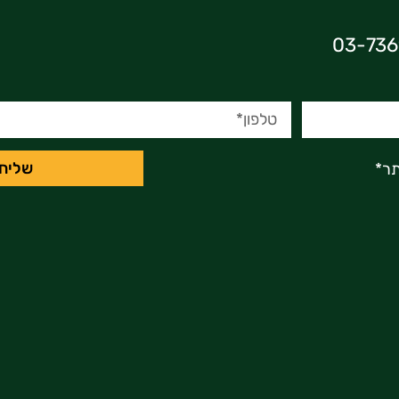
שליח
ר*