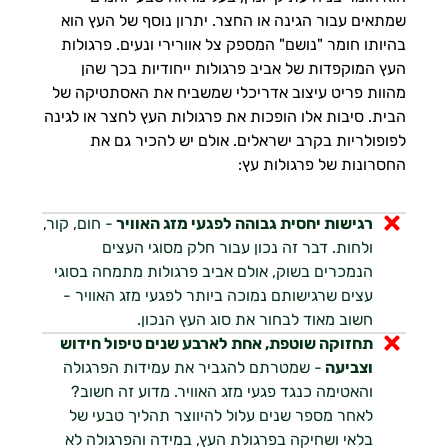
שמתאים עבור הגינה או החצר. יתרון נוסף של העץ הוא
בהיותו חומר "נושם" המספק צל אוורירי ונעים. פרגולות
העץ המוקפדות של אביב פרגולות ייחודיות בכך שהן
מהוות פריט עיצוב אדריכלי שמשביח את האסתטיקה של
הבית. סיבות אלו הופכות את פרגולות העץ לחצר או לגינה
לפופולריות בקרב ישראלים. אולם יש להכיר גם את
החסרונות של פרגולות עץ:
רגישות יחסית גבוהה לפגעי מזג האוויר
- חום, קור,
ולחות. דבר זה נכון עבור חלק מסוגי העצים
הנמכרים בשוק, אולם אביב פרגולות מתמחה בסוגי
עצים שרגישותם נמוכה ביותר לפגעי מזג האוויר -
חשוב מאוד לבחור את סוג העץ הנכון.
תחזוקה שוטפת, אחת לארבע שנים טיפול חידוש
וצביעה
- שמטרתם להגביר את עמידות הפרגולה
והאטימה כנגד פגעי מזג האוויר. מדוע זה חשוב?
לאחר מספר שנים עלול להיווצר תהליך טבעי של
בלאי ושחיקה בפרגולת העץ, במידה והפרגולה לא