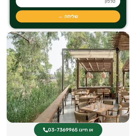
שליחה ←
או חייגו 03-7369965