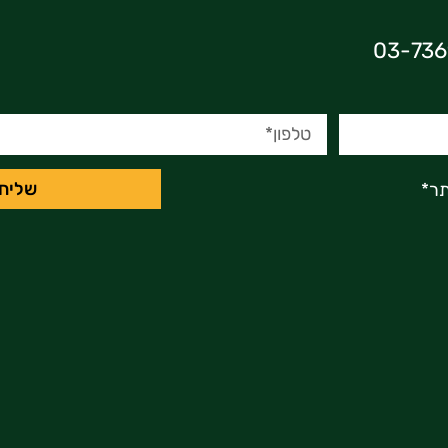
שליח
ר*