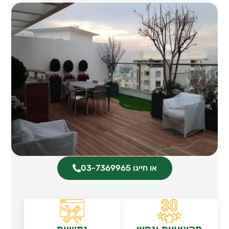
או חייגו 03-7369965