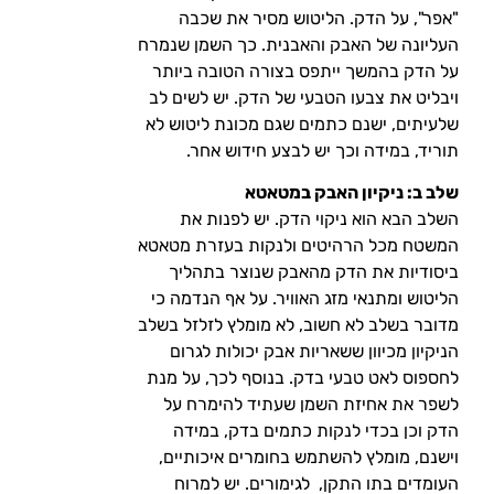
"אפר", על הדק. הליטוש מסיר את שכבה
העליונה של האבק והאבנית. כך השמן שנמרח
על הדק בהמשך ייתפס בצורה הטובה ביותר
ויבליט את צבעו הטבעי של הדק. יש לשים לב
שלעיתים, ישנם כתמים שגם מכונת ליטוש לא
תוריד, במידה וכך יש לבצע חידוש אחר.
שלב ב: ניקיון האבק במטאטא
השלב הבא הוא ניקוי הדק. יש לפנות את
המשטח מכל הרהיטים ולנקות בעזרת מטאטא
ביסודיות את הדק מהאבק שנוצר בתהליך
הליטוש ומתנאי מזג האוויר. על אף הנדמה כי
מדובר בשלב לא חשוב, לא מומלץ לזלזל בשלב
הניקיון מכיוון ששאריות אבק יכולות לגרום
לחספוס לאט טבעי בדק. בנוסף לכך, על מנת
לשפר את אחיזת השמן שעתיד להימרח על
הדק וכן בכדי לנקות כתמים בדק, במידה
וישנם, מומלץ להשתמש בחומרים איכותיים,
העומדים בתו התקן, לגימורים. יש למרוח