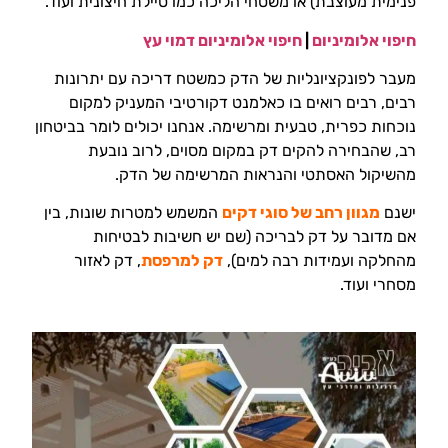
פנימית מעוצבת) או משטחי הליכה כמו טיילת חיצונית ועוד.
חיפוי אלומיניום
|
חיפוי אלומיניום דמוי עץ
מעבר לפונקציונליות של הדק כמשטח דריכה עם יתרונות
רבים, רבים רואים בו כאלמנט דקורטיבי המעניק למקום
נוכחות כפרית, טבעית ומרשימה. אנחנו יכולים לומר בביטחון
רב, שהבחירה להקים דק במקום מסוים, לרוב נובעת
מהשיקול האסתטי והנראות המרשימה של הדק.
ישנם
מגוון רחב של סוגי דקים
המשמש למטרות שונות, בין
אם מדובר על דק לבריכה (שם יש חשיבות לבטיחות
מהחלקה ועמידות רבה למים),
דק למרפסת
, דק לאזור
מסחרי ועוד.