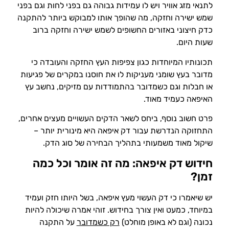
לתנאי מזג אוויר ויש לו עמידות גבוהה גם בפני לחות וגם בפני
שמש ישירה וחזקה, מה שהופך אותו למבוקש ביותר להתקנה
כדק חיצוני באזורים החשופים לשמש ישירה וחזקה ברוב
שעות היום.
תכונותיו המיוחדות כגון צפיפות העץ החזקה והעובדה כי
מדובר בעץ שומני מעניקות לו את חוסנו במקרים של פגיעות
או חבלות וגם כשמדובר בהתמודדות עם מזיקים, נחשב עץ
האיפאה כעמיד מאוד.
פרט חשוב נוסף, ביחס לשאר הדקים העשויים מעצים אחרים,
התחזוקה הנדרשת עבור דק איפאה היא מינורית יותר –
שיקול מאוד משמעותי בתהליך הבחירה של סוג הדק.
חידוש דק איפאה: מה זה אומר וכל כמה
זמן?
יש שיאמרו כי דק העשוי מעץ איפאה, בשל היותו חזק ועמיד
במיוחד, כמעט ואין צורך בחידוש. זוהי אמרה שיכולה להיות
נכונה (וגם לא באופן מוחלט)
רק כשמדובר
על התקנה