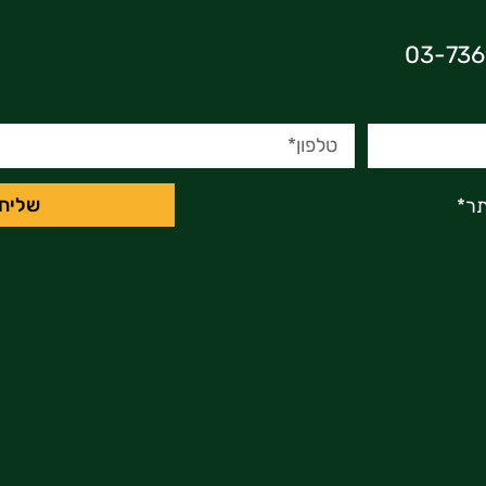
שליח
ר*